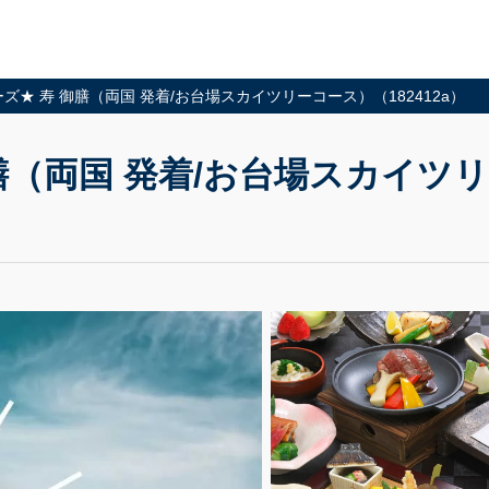
ズ★ 寿 御膳（両国 発着/お台場スカイツリーコース）（182412a）
（両国 発着/お台場スカイツリー