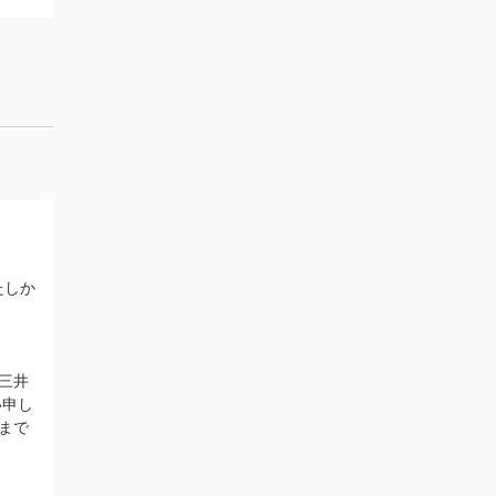
たしか
。
三井
い申し
まで