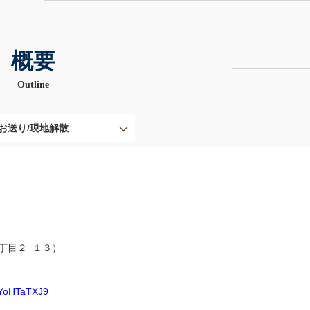
概要
Outline
お送り/現地解散
１丁目２−１３）
cYoHTaTXJ9