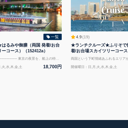
一覧
4.9
(
19
)
はるみや御膳（両国 発着/お台
★ランチクルーズ★ふりそで
ーコース）（152412a）
着/お台場スカイツリーコース）（
──────────────── 東京の夜景を、船上の特等席で。 屋形船ディナークルーズ ★晴海屋おすすめ 陶板ステーキを含む全11品の贅沢会席 「はるみや御膳」プラン ──────────────── 都会の喧騒を離れ、水上から眺める東京の景色。 晴海屋の屋形船では、日常では味わえない特別なひとときをお楽しみいただけます。 お台場のきらめく夜景や東京スカイツリーを眺めながら味わう会席料理とお飲み物。 屋形船ならではの非日常空間で、ゆったりとお過ごしください。 ご接待やご会食、大切な方とのひとときにも最適な、特別なクルーズです。 ──────────────── 【ご予約期限について】 こちらの「はるみや御膳」プランは ご乗船日の11日前までご予約を承っております。 ご乗船日が近いお客様は 「ふりそで御膳」プランをご予約ください。 ▶直前予約はこちら（ふりそで御膳） https://x.gd/rQIn3 ──────────────── 【晴海屋クルーズの魅力】 ■職人仕立ての会席料理 すべて手作り、妥協なし。 和食の達人が仕立てる江戸前料理をご堪能ください。 ■お飲み物はすべて飲み放題 お飲み物の代金はお料理に含まれております。 アルコール・ソフトドリンクなど豊富なメニューをお楽しみいただけます。 ■全席ゆったり掘りごたつ席 晴海屋の船内はすべて掘りごたつ席。 お子様からご年配の方まで、ゆったりとお過ごしいただけます。 ──────────────── 【プラン内容】 周遊時間：約2時間30分（150分） お料理：はるみや御膳 陶板ステーキを含む全11品の贅沢会席料理 飲み放題付き ※アレルギーや宗教上の理由による食材のご相談は ご乗船7日前までにお申し出ください。 内容により対応が難しい場合がございます。 ──────────────── 【周遊コース】 お台場スカイツリーコース 両国乗船場から隅田川を周遊し、お台場・東京湾方面を経由してスカイツリー付近まで巡る人気コースです。 レインボーブリッジやお台場の夜景、そして東京スカイツリーなど、東京を代表する景色を船上からご覧いただけます。 ※当日の運航状況により周遊コースを一部変更させていただく場合がございます。 ──────────────── 【お祝いオプション】 お誕生日や記念日など、大切なお祝いの席にも屋形船をご利用ください。 船内にてスタッフよりお祝いのお声がけを行い、記念品をお渡しいたします。 大切な一日が、思い出に残る特別なひとときとなりますようお手伝いいたします。 ※ご希望の場合は、ご乗船の3日前までにお申し付けください。 ※誠に恐れ入りますが、ケーキ・デザートプレート等のご手配は承っておりません。 ──────────────── 【屋形船の設備】 スカイデッキ：完備（屋上スカイデッキから夜景をご覧いただけます） 座席：掘りごたつ席 空調：冷暖房完備 お手洗い：船内あり 喫煙：船室外の指定場所のみ可 Wi-Fi：完備 バリアフリー：段差がございます お荷物：ベビーカーや大きなお荷物は事前にご相談ください 安全設備：救命胴衣等の安全備品を備えております ──────────────── 【集合場所】 両国乗船場 東京都墨田区横網1-2-1 JR総武線 両国駅西口 徒歩3分 都営大江戸線 両国駅A3出口 徒歩6分 ──────────────── 【ご利用料金】 大人 18,700円（税込） 子どもA（19歳以下／大人と同じお食事） 14,960円（税込） 子どもB（キッズプレート） 6,600円（税込） ※小学校低学年以下のお客様におすすめ ──────────────── ※掲載の船舶・船内・お料理の写真はイメージです。 内容は当日の状況により一部変更となる場合がございます。 ──────────────── ※毎月10日頃に翌々月分のご予約を開始します。（例 8月分のご予約→6月10日より予約開始）
18,700円
火,水,木,金,土
開催曜日：日,月,火,水,木,金,土