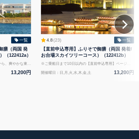
一覧
4.8
(
23
)
一覧
御膳（両国 発
【直前申込専用】ふりそで御膳（両国 発着/
122412a）
お台場スカイツリーコース）（122412b）
両国という下町情緒あふれるエリアから、爽やかな東京湾へ。 屋形船のランチクルーズで、昼の東京をのんびり楽しむ旅に出かけませんか？ 東京の名所をぐるりと巡りながら、揚げたて天ぷら付きの本格和食御膳を味わえる乗合型のランチクルーズ。 出航はアクセスのよい両国。スカイツリーやお台場、レインボーブリッジなど、東京らしい風景が目の前に広がります。 夜の屋形船とはひと味違う、明るく開放的な景色とともに、約150分の船旅をお楽しみいただけます。 お食事は、その名も「ふりそで御膳」。 船内で揚げられる天ぷらは、できたてならではの香りと食感が格別です。 季節の素材を使った和の彩りを大切にした御膳スタイルでご提供。 アルコールやソフトドリンクの飲み放題もついており、ちょっとした贅沢気分を味わいたい方にもぴったりです。 船内は、全船掘りごたつ。冷暖房やお手洗いも完備されており、天候に左右されずに快適に過ごせます。また屋上スカイデッキでは360度広がる絶景をお楽しみください！ 乗合船なので、2名様から気軽にご参加いただけるのも魅力のひとつ。観光の合間に、東京湾の景色を楽しみながらリフレッシュしたい方にもおすすめです。 女子旅や親子のお出かけ、記念日のお祝いなどにもぴったりのこのランチクルーズ。 華やかなお料理と東京らしい眺めに包まれて、昼のひとときをゆったりとお過ごしください。 お食事： ふりそで御膳（全10品） 屋形船晴海屋名物の船内揚げたて天ぷらをはじめ、旬の味覚を味わえる全10品の会席料理です ※アレルギーや宗教上の理由により食材に関するご相談がある場合は、 ご乗船7日前までにお申し出ください。 内容により対応が難しい場合がございます。 ご料金： 大人1名様：13,200円 150分乗船料、アルコール・ソフトドリンク飲み放題付！ プランに含まれるもの： ◯周遊2時間30分（150分） ◯ふりそで御膳（お料理10品） ◯飲み放題 周遊コース： お台場/スカイツリー周遊コース ～旬のスポット盛り沢山のスペシャルコース～ 両国乗船場～レインボーブリッジ～お台場～隅田川・スカイツリー付近を周遊するコースです。 レインボーブリッジやスカイツリーだけではなく、昭和のシンボル東京タワーや、 その他の遊覧スポットも盛りだくさんで見ることができるスペシャルコースです。 集合場所： 両国乗船場 東京都墨田区横網1-2-15 JR総武線両国駅西口より 徒歩3分 都営大江戸線両国駅A3出口より 徒歩6分 【お祝いオプション】 お誕生日・記念日などのお祝いに。船内にてスタッフよりお祝いのお声がけを行い、ささやかな記念品をお渡しいたします。 ※ご希望はご乗船の3日前までにお申し付けください。 ※誠に恐れ入りますがケーキ・デザートプレート等のご手配は承っておりません。 【屋形船の設備】 ・スカイデッキ：完備 ★屋上スカイデッキからの夜景をお楽しみください ・座席：掘りごたつ席 ・空調：冷暖房完備 ・お手洗い：船内にあり ・喫煙：船室外の指定場所のみ可 ・Wi-Fi:完備 ・バリアフリー：段差がございます ・お荷物：ベビーカーや大きなお荷物はご相談ください ・安全設備：救命胴衣等の安全備品を備えております ※こちらのページも合わせてご覧ください※ 【乗船希望日が近いお客様（10日以内）はこちらから】 直前予約専用ページ https://x.gd/GVejO
※ご乗船日まで10日以内の【直前申込専用】ページです※ ～ふりそで御膳～ 屋形船晴海屋名物の船内揚げたて天ぷらをはじめ、旬の味覚を味わえる全10品の会席料理です 大人1名様：13,200円 ※150分乗船料、アルコール・ソフトドリンク飲み放題付！ デートやご家族やお友達同士、会社の少人数の集まりやご接待に最適です。 お料理は旬の食材や新鮮なお魚、吟味された肉料理等の会席料理&種類豊富な飲み放題♪ 晴海屋名物【揚げたての天ぷら】もご用意しております。 約150分間周遊でお台場の夜景や東京スカイツリーなど船上からの絶景をお楽しみください。 【プラン内容】 ◯周遊2時間30分（150分） ◯ふりそで御膳（お料理10品） ◯飲み放題 【コース】 お台場/スカイツリー周遊コース ～旬のスポット盛り沢山のスペシャルコース～ 両国乗船場～レインボーブリッジ～お台場～隅田川・清洲橋付近を周遊するコースです。 レインボーブリッジやスカイツリーだけではなく、昭和のシンボル東京タワーや、 その他の遊覧スポットも盛りだくさんで見ることができるスペシャルコースです。 【集合場所】 両国乗船場 東京都墨田区横綱1-2-15 JR総武線両国駅西口より 徒歩3分 都営大江戸線両国駅A3出口より 徒歩6分
13,200円
13,200円
開催曜日：日,月,火,水,木,金,土