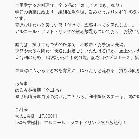
ご用意するお料理は、全12品の「寿（ことぶき）御膳」。
季節の前菜に始まり、繊細な魚料理、旨みたっぷりの和牛陶板
です。
贅沢な味わいと美しい盛り付けで、五感すべてを満たします。
アルコール・ソフトドリンクの飲み放題もついており、お祝い
船内は、掘りごたつ式の座席で、冷暖房・お手洗い完備。
季節や天候を問わず快適にお過ごしいただけるほか、屋上のスカ
乗合制のため、1名様からご予約可能。記念日やプロポーズ、
東京湾に広がる空と水を背景に、ゆったりと流れる上質な時間
お食事：
はるみや御膳（全11品）
屋形船晴海屋自慢の揚げたて天ぷら、和牛陶板ステーキ、旬の味
ご料金：
大人1名様：17,600円
150分乗船料、アルコール・ソフトドリンク飲み放題付！