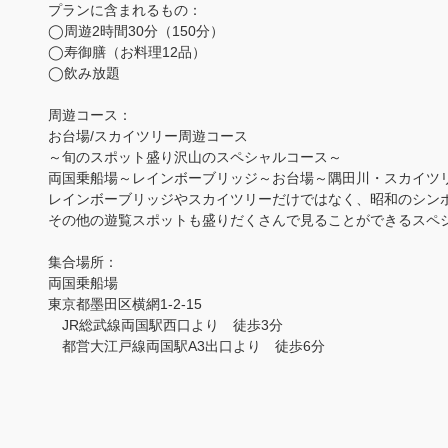
プランに含まれるもの：
◯周遊2時間30分（150分）
◯寿御膳（お料理12品）
◯飲み放題
周遊コース：
お台場/スカイツリー周遊コース
～旬のスポット盛り沢山のスペシャルコース～
両国乗船場～レインボーブリッジ～お台場～隅田川・スカイツ
レインボーブリッジやスカイツリーだけではなく、昭和のシン
その他の遊覧スポットも盛りだくさんで見ることができるスペ
集合場所：
両国乗船場
東京都墨田区横網1-2-15
JR総武線両国駅西口より 徒歩3分
都営大江戸線両国駅A3出口より 徒歩6分