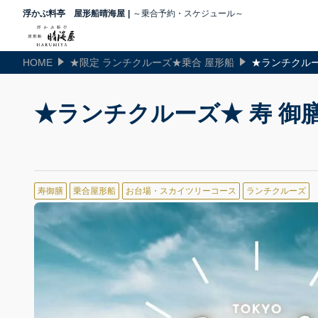
浮かぶ料亭 屋形船晴海屋
～乗合予約・スケジュール～
HOME
★限定 ランチクルーズ★乗合 屋形船
★ランチクルー
★ランチクルーズ★ 寿 御膳
寿御膳
乗合屋形船
お台場・スカイツリーコース
ランチクルーズ