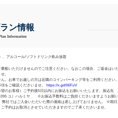
ラン情報
Plan Information
品）、アルコール/ソフトドリンク飲み放題
ご乗船いただけませんのでご注意ください。なおこの場合、ご返金はい
ませ。
せん。お車でお越しの方は近隣のコインパーキング等をご利用ください
事項をご確認くださいませ。
https://x.gd/06FuV
希望のお客様）ご予約後5日以内にお振込をお願いいたします。振込先 
773395 ユ）ハルミヤ ※お振込手数料はご負担くださいますようお願
、弊社ではご入金いただいた際の連絡は差し上げておりません。 ※期日
、ご予約はお取消とさせていただきますのでご了承くださいませ。