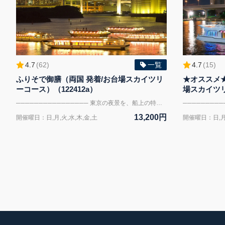
4.7
(
62
)
一覧
4.7
(
15
)
ふりそで御膳（両国 発着/お台場スカイツリ
★オススメ★
ーコース）（122412a）
場スカイツリ
──────────────── 東京の夜景を、船上の特等席で。 屋形船ディナークルーズ ★屋形船定番の人気会席 揚げたて天ぷらを楽しむ 「ふりそで御膳」プラン ──────────────── 東京の名所を水上からゆったりと巡る、晴海屋の屋形船クルーズ。 船上から眺めるお台場の夜景や東京スカイツリーは、日常を離れた特別なひとときを演出します。 揚げたての天ぷらをはじめとした、屋形船定番の会席料理とお飲み物をご用意。 屋形船ならではの風情ある空間で、ご家族やご友人とのお食事はもちろん、デートや会食にもおすすめです。 東京の景色とともに、船上で味わう贅沢なひとときをお楽しみください。 ──────────────── 【ご予約期限について】 こちらのご予約ページは ご乗船日の11日前までご予約を承っております。 ご乗船日が近いお客様は 直前予約専用ページよりご予約ください。 ▶直前予約はこちら（ふりそで御膳） https://x.gd/rQIn3 ──────────────── 【晴海屋クルーズの魅力】 ■揚げたて天ぷらを楽しむ定番会席 屋形船の醍醐味である揚げたての天ぷらをはじめ、 和食の職人が仕立てる彩り豊かな会席料理をご用意しております。 ■お飲み物はすべて飲み放題 お飲み物の代金はお料理に含まれております。 アルコール・ソフトドリンクなど豊富なメニューをお楽しみいただけます。 ■全席ゆったり掘りごたつ席 晴海屋の船内はすべて掘りごたつ席。 お子様からご年配の方まで、ゆったりとお過ごしいただけます。 ──────────────── 【プラン内容】 周遊時間：約2時間30分（150分） お料理：ふりそで御膳 揚げたて天ぷらを含む、屋形船定番の会席料理 飲み放題付き ※アレルギーや宗教上の理由による食材のご相談は ご乗船7日前までにお申し出ください。 内容により対応が難しい場合がございます。 ──────────────── 【お祝いオプション】 お誕生日や記念日など、大切なお祝いの席にも屋形船をご利用ください。 船内にてスタッフよりお祝いのお声がけを行い、記念品をお渡しいたします。 大切な一日が、思い出に残る特別なひとときとなりますようお手伝いいたします。 ※ご希望の場合は、ご乗船の3日前までにお申し付けください。 ※誠に恐れ入りますが、ケーキ・デザートプレート等のご手配は承っておりません。 ──────────────── 【周遊コース】 お台場スカイツリーコース 両国乗船場から隅田川を周遊し、お台場・東京湾方面を巡りながら、 東京スカイツリーを望む人気コースです。 レインボーブリッジやお台場のきらめく夜景、 そして東京を代表するランドマーク・東京スカイツリーなど、 東京らしい景色を船上からゆったりとお楽しみいただけます。 ※当日の運航状況により周遊コースを一部変更させていただく場合がございます。 ──────────────── 【屋形船の設備】 スカイデッキ：完備（屋上スカイデッキから夜景をご覧いただけます） 座席：掘りごたつ席 空調：冷暖房完備 お手洗い：船内あり 喫煙：船室外の指定場所のみ可 Wi-Fi：完備 バリアフリー：段差がございます お荷物：ベビーカーや大きなお荷物は事前にご相談ください 安全設備：救命胴衣等の安全備品を備えております ──────────────── 【集合場所】 両国乗船場 東京都墨田区横網1-2-1 JR総武線 両国駅西口 徒歩3分 都営大江戸線 両国駅A3出口 徒歩6分 ──────────────── 【ご利用料金】 大人 13,200円（税込） 子どもA（19歳以下／大人と同じお食事） 10,560円（税込） 子どもB（キッズプレート） 6,600円（税込） ※小学校低学年以下のお客様におすすめ ──────────────── ※掲載の船舶・船内・お料理の写真はイメージです。 内容は当日の状況により一部変更となる場合がございます。 ──────────────── ※毎月10日頃に翌々月分のご予約を開始します。（例 8月分のご予約→6月10日より予約開始）
13,200円
開催曜日：日,月,火,水,木,金,土
開催曜日：日,月,